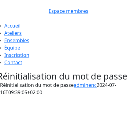
Passer
au
Espace membres
contenu
oggle
Accueil
avigation
Ateliers
Ensembles
Équipe
Inscription
Contact
Réinitialisation du mot de passe
Réinitialisation du mot de passe
adminenc
2024-07-
16T09:39:05+02:00
Pour réinitialiser votre mot de passe, veuillez saisir votre
adresse de messagerie ou votre identifiant ci-dessous.