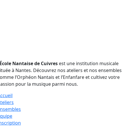
outenu par :
École Nantaise de Cuivres
est une institution musicale
ituée à Nantes. Découvrez nos ateliers et nos ensembles
omme l’Orphéon Nantais et l’Enfanfare et cultivez votre
assion pour la musique parmi nous.
ccueil
teliers
Ensembles
quipe
nscription