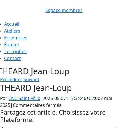
Passer
au
Espace membres
contenu
oggle
Accueil
avigation
Ateliers
Ensembles
Équipe
Inscription
Contact
THEARD Jean-Loup
Précédent
Suivant
THEARD Jean-Loup
Par
ENC Saint Félix
|
2025-05-07T17:34:46+02:00
7 mai
sur
2025
|
Commentaires fermés
Partagez cet article, Choisissez votre
THEARD
Plateforme!
Jean-
Loup