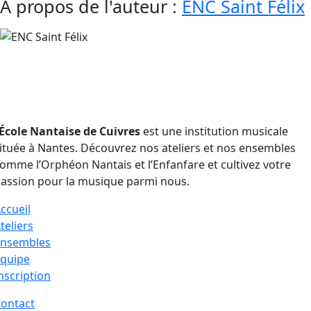
Facebook
X
Reddit
LinkedIn
WhatsApp
Telegram
Tumblr
Pinterest
Vk
Xing
Email
À propos de l'auteur :
ENC Saint Félix
outenu par :
École Nantaise de Cuivres
est une institution musicale
ituée à Nantes. Découvrez nos ateliers et nos ensembles
omme l’Orphéon Nantais et l’Enfanfare et cultivez votre
assion pour la musique parmi nous.
ccueil
teliers
Ensembles
quipe
nscription
ontact