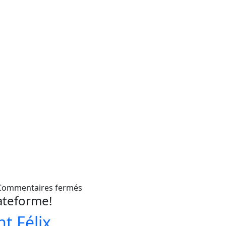
sur
Commentaires fermés
lateforme!
RAULT
Sylvain
t Félix