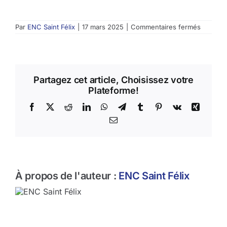
Contact
sur
Par
ENC Saint Félix
|
17 mars 2025
|
Commentaires fermés
MATHIS
Armand
Partagez cet article, Choisissez votre
Plateforme!
Facebook
X
Reddit
LinkedIn
WhatsApp
Telegram
Tumblr
Pinterest
Vk
Xing
Email
À propos de l'auteur :
ENC Saint Félix