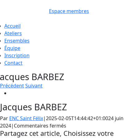
Passer
au
Espace membres
contenu
oggle
Accueil
avigation
Ateliers
Ensembles
Équipe
Inscription
Contact
Jacques BARBEZ
Précédent
Suivant
Voir
l'image
Jacques BARBEZ
agrandie
Par
ENC Saint Félix
|
2025-02-05T14:44:42+01:00
24 juin
sur
2024
|
Commentaires fermés
Partagez cet article, Choisissez votre
Jacques