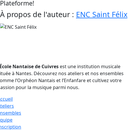
Plateforme!
BARBEZ
Facebook
X
Reddit
LinkedIn
WhatsApp
Telegram
Tumblr
Pinterest
Vk
Xing
Email
À propos de l'auteur :
ENC Saint Félix
outenu par :
École Nantaise de Cuivres
est une institution musicale
ituée à Nantes. Découvrez nos ateliers et nos ensembles
omme l’Orphéon Nantais et l’Enfanfare et cultivez votre
assion pour la musique parmi nous.
ccueil
teliers
Ensembles
quipe
nscription