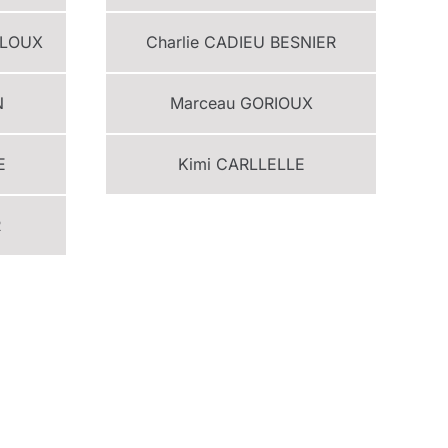
ULOUX
Charlie
CADIEU BESNIER
N
Marceau
GORIOUX
E
Kimi
CARLLELLE
R