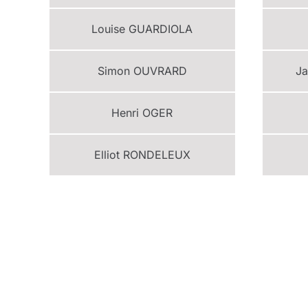
Louise
GUARDIOLA
Simon
OUVRARD
J
Henri
OGER
Elliot
RONDELEUX