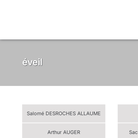
Passer
au
contenu
éveil
Salomé
DESROCHES ALLAUME
Arthur
AUGER
Sa