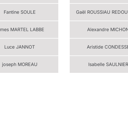
Fantine
SOULE
Gaël
ROUSSIAU REDO
ames
MARTEL LABBE
Alexandre
MICHO
Luce
JANNOT
Aristide
CONDESS
joseph
MOREAU
Isabelle
SAULNIE