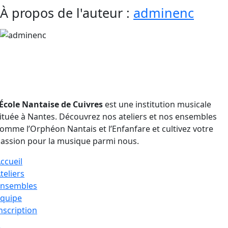
Facebook
X
Reddit
LinkedIn
WhatsApp
Telegram
Tumblr
Pinterest
Vk
Xing
Email
À propos de l'auteur :
adminenc
outenu par :
École Nantaise de Cuivres
est une institution musicale
ituée à Nantes. Découvrez nos ateliers et nos ensembles
omme l’Orphéon Nantais et l’Enfanfare et cultivez votre
assion pour la musique parmi nous.
ccueil
teliers
Ensembles
quipe
nscription