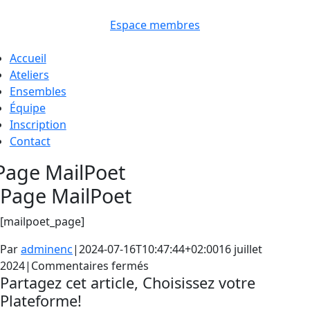
Passer
au
Espace membres
contenu
oggle
Accueil
avigation
Ateliers
Ensembles
Équipe
Inscription
Contact
Page MailPoet
Page MailPoet
[mailpoet_page]
Par
adminenc
|
2024-07-16T10:47:44+02:00
16 juillet
sur
2024
|
Commentaires fermés
Partagez cet article, Choisissez votre
Page
Plateforme!
MailPoet